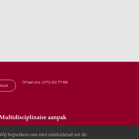
Of bel ons: (071) 512 77 88
RAAK
Multidisciplinaire aanpak
Wij beperken ons niet uitsluitend tot de