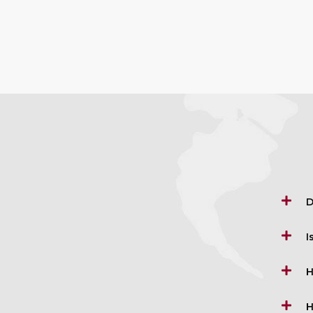
D
I
H
H