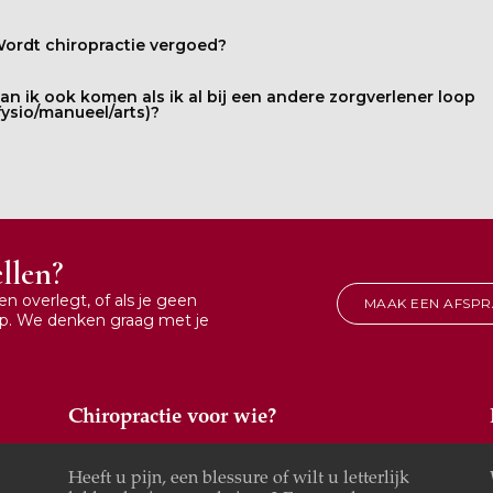
ordt chiropractie vergoed?
an ik ook komen als ik al bij een andere zorgverlener loop
fysio/manueel/arts)?
ellen?
ven overlegt, of als je geen
MAAK EEN AFSP
op. We denken graag met je
Chiropractie voor wie?
Heeft u pijn, een blessure of wilt u letterlijk