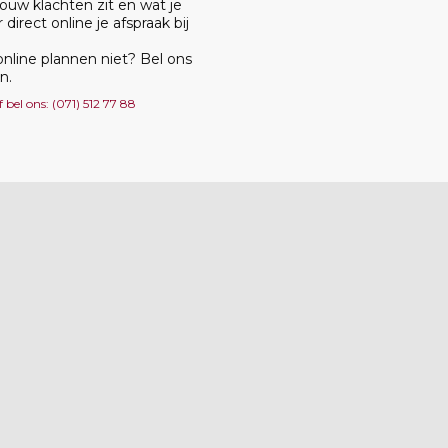
jouw klachten zit en wat je
irect online je afspraak bij
online plannen niet? Bel ons
n.
 bel ons: (071) 512 77 88