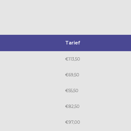
Tarief
€113,50
€69,50
€55,50
€82,50
€97,00