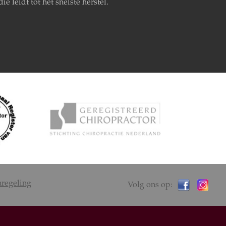
die leidt tot het snelste herstel.
nregeling
Volg ons op: