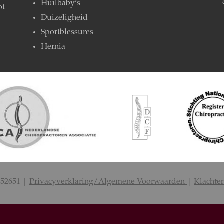
Huilbaby’s
ot
Duizeligheid
Sportblessures
Hernia
052651 |
Privacyverklaring/Algemene Voorwaarden
|
Klachte