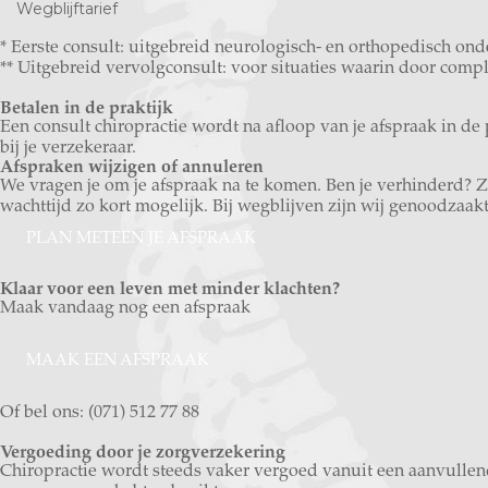
Wegblijftarief
* Eerste consult: uitgebreid neurologisch- en orthopedisch o
** Uitgebreid vervolgconsult: voor situaties waarin door compl
Betalen in de praktijk
Een consult chiropractie wordt na afloop van je afspraak in de 
bij je verzekeraar.
Afspraken wijzigen of annuleren
We vragen je om je afspraak na te komen. Ben je verhinderd
wachttijd zo kort mogelijk. Bij wegblijven zijn wij genoodzaakt
PLAN METEEN JE AFSPRAAK
Klaar voor een leven met minder klachten?
Maak vandaag nog een afspraak
MAAK EEN AFSPRAAK
Of bel ons: (071) 512 77 88
Vergoeding door je zorgverzekering
Chiropractie wordt steeds vaker vergoed vanuit een aanvullende