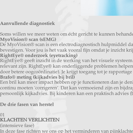
Aanvullende diagnostiek
Soms willen we meer weten om écht gericht te kunnen behandel
MyoVision® scan (sEMG)
De MyoVision® scan is een electrodiagnostisch hulpmiddel dat
bevestigen. Voor jou is het vaak vooral fijn omdat je inzicht 
RightEye® onderzoek (eyetracking)
RightEye® geeft inzicht in de werking van het visuele systee
relevant zijn. RightEye® kan onderliggende problemen helpen o
door betere oogcoördinatie). Je krijgt toegang tot je rapportag
Brafo® meting (kijkadvies bij bril)
Een bril kan meer impact hebben op je functioneren dan je denkt
continu moeten ‘corrigeren’. Dat kan vermoeiend zijn en bijdra
persoonlijk kijkadvies. Bij kinderen kan een praktisch advies (
De drie fasen van herstel
01
KLACHTEN VERLICHTEN
(intensieve fase)
In deze fase richten we ons op het verminderen van pijnklachte