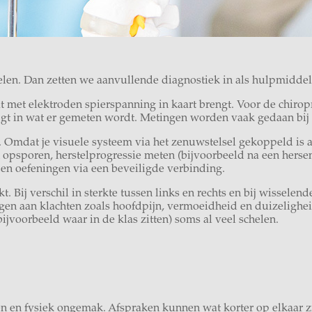
en. Dan zetten we aanvullende diagnostiek in als hulpmiddel 
 met elektroden spierspanning in kaart brengt. Voor de chirop
krijgt in wat er gemeten wordt. Metingen worden vaak gedaan bij
m. Omdat je visuele systeem via het zenuwstelsel gekoppeld is
psporen, herstelprogressie meten (bijvoorbeeld na een hersens
e en oefeningen via een beveiligde verbinding.
. Bij verschil in sterkte tussen links en rechts en bij wissele
gen aan klachten zoals hoofdpijn, vermoeidheid en duizeligheid
bijvoorbeeld waar in de klas zitten) soms al veel schelen.
n en fysiek ongemak. Afspraken kunnen wat korter op elkaar zitt