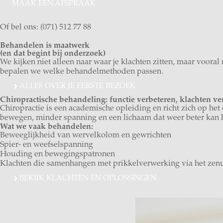
MAAK EEN AFSPRAAK
Of bel ons: (071) 512 77 88
Behandelen is maatwerk
(en dat begint bij onderzoek)
We kijken niet alleen naar waar je klachten zitten, maar voor
bepalen we welke behandelmethoden passen.
ALLES OVER JE EERSTE BEZOEK
Chiropractische behandeling: functie verbeteren, klachten v
Chiropractie is een academische opleiding en richt zich op het
bewegen, minder spanning en een lichaam dat weer beter kan h
Wat we vaak behandelen:
Beweeglijkheid van wervelkolom en gewrichten
Spier- en weefselspanning
Houding en bewegingspatronen
Klachten die samenhangen met prikkelverwerking via het zen
BEKIJK KLACHTEN EN OPLOSSINGEN