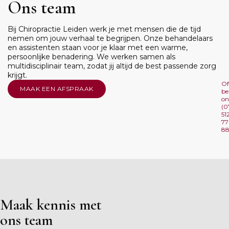
Ons team
Bij Chiropractie Leiden werk je met mensen die de tijd
nemen om jouw verhaal te begrijpen. Onze behandelaars
en assistenten staan voor je klaar met een warme,
persoonlijke benadering. We werken samen als
multidisciplinair team, zodat jij altijd de best passende zorg
krijgt.
Of
MAAK EEN AFSPRAAK
be
on
(0
51
77
8
Maak kennis met
ons team