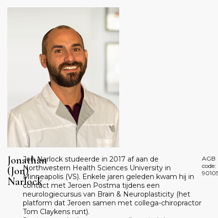
Jonathan
Jon Narlock studeerde in 2017 af aan de
AGB
code:
Northwestern Health Sciences University in
(Jon)
9010
Minneapolis (VS). Enkele jaren geleden kwam hij in
Narlock
contact met Jeroen Postma tijdens een
neurologiecursus van Brain & Neuroplasticity (het
platform dat Jeroen samen met collega-chiropractor
Tom Claykens runt).